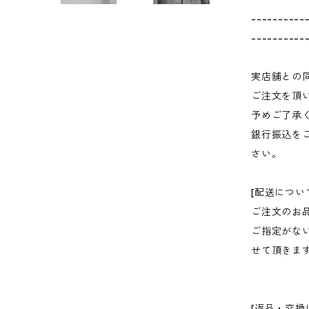
----------
----------
実店舗との
ご注文を頂
予めご了承
銀行振込を
さい。
[配送につい
ご注文のお
ご指定がな
せて頂きま
[返品・交換