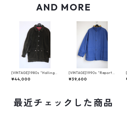
AND MORE
[VINTAGE]1980s "Hollingt
[VINTAGE]1990s "Reporte
on" CORDUROY JACKET M
r" NYLON BLOUSON
¥44,000
¥39,600
ADE IN FRANCE
最近チェックした商品