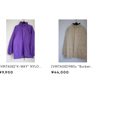
[VINTAGE]"K-WAY" NYLON
[VINTAGE]1980s "Burberry
BLOUSON
s" COTTON SPORTS COAT
¥9,900
¥44,000