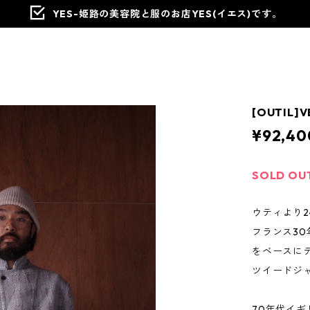
YES-姫路の美容院と服のお店YES(イエス)です。
[OUTIL]V
¥92,40
SOLD OU
ウティより2
フランス3
をベースに
ツイードジ
70年代イ