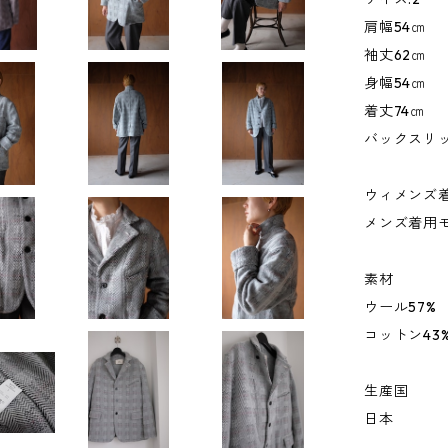
肩幅54㎝
袖丈62㎝
身幅54㎝
着丈74㎝
バックスリッ
ウィメンズ着
メンズ着用モ
素材
ウール57%
コットン43
生産国
日本