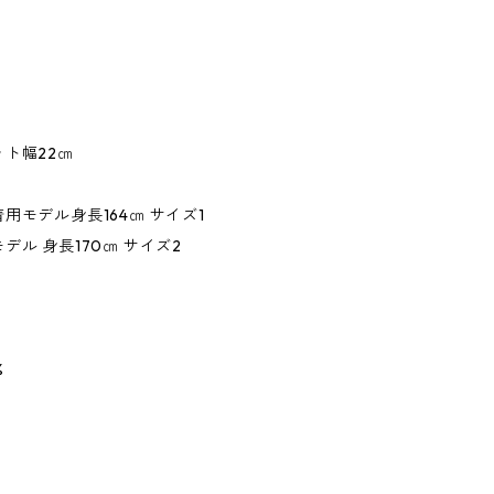
ト幅22㎝
用モデル身長164㎝ サイズ1
デル 身長170㎝ サイズ2
%