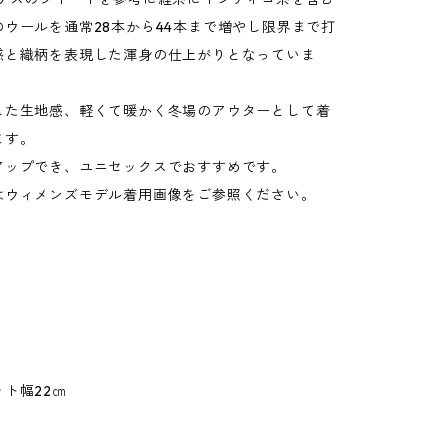
ウールを通常28本から44本まで増やし限界まで打
感と織柄を表現した渾身の仕上がりとなっていま
した生地感、軽くて暖かく冬場のアウターとして着
ます。
アップでき、ユニセックスでおすすめです。
はウィメンズモデル着用画像をご参照ください。
ト幅22㎝