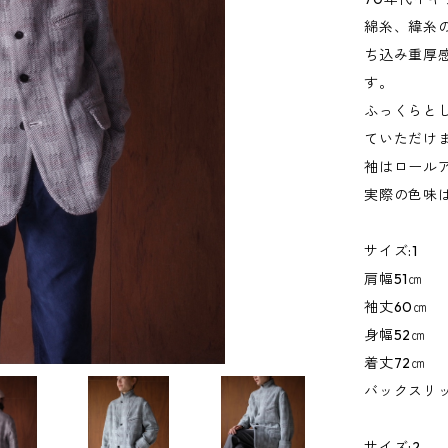
綿糸、緯糸の
ち込み重厚
す。
ふっくらと
ていただけ
袖はロール
実際の色味
サイズ:1
肩幅51㎝
袖丈60㎝
身幅52㎝
着丈72㎝
バックスリッ
サイズ:2