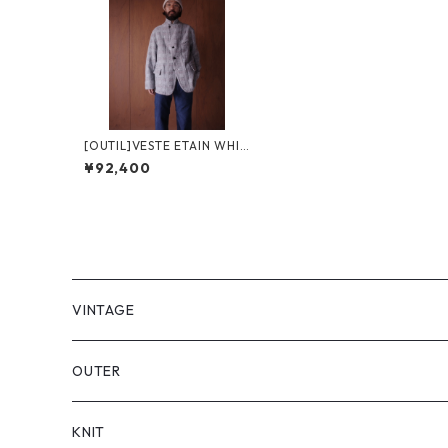
[OUTIL]VESTE ETAIN WHIT
E×INDIGO×PINK
¥92,400
VINTAGE
OUTER
KNIT