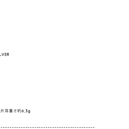
。
LVER
m 片耳重さ約6,3g
-------------------------------------------