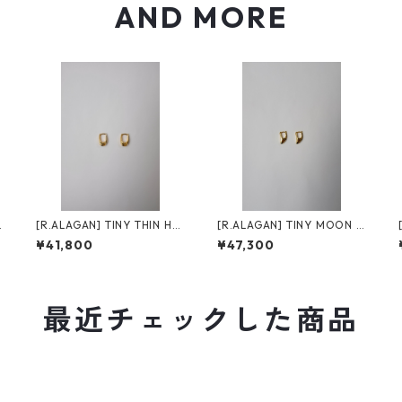
AND MORE
[R.ALAGAN] TINY THIN HO
[R.ALAGAN] TINY MOON H
OPS / GOLD
OOPS / GOLD
¥41,800
¥47,300
最近チェックした商品