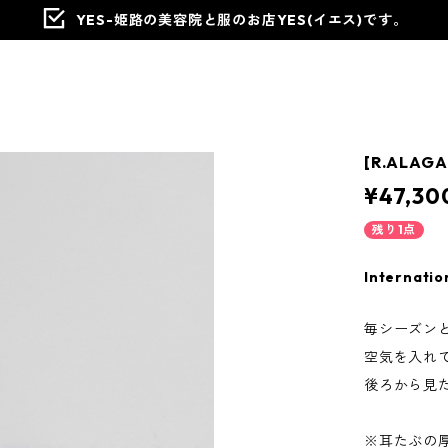
YES-姫路の美容院と服のお店YES(イエス)です。
[R.ALAGA
¥47,30
残り1点
Internatio
毎シーズン
空気を入れ
後ろから見
※耳たぶの