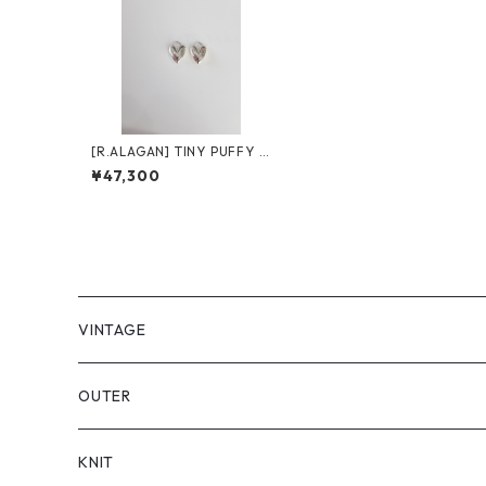
[R.ALAGAN] TINY PUFFY H
EART HOOPS
¥47,300
VINTAGE
OUTER
KNIT