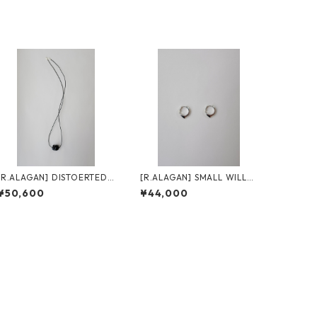
[R.ALAGAN] DISTOERTED
[R.ALAGAN] SMALL WILLO
STONE CHOKER / OBSIDIA
W EARRINGS / SILVER
¥50,600
¥44,000
N