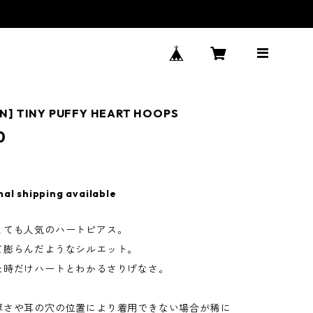
N] TINY PUFFY HEART HOOPS
0
nal shipping available
とても人気のハートピアス。
て膨らんだようなシルエット。
た時だけハートとわかるさりげなさ。
厚さや耳の穴の位置により着用できない場合が稀に