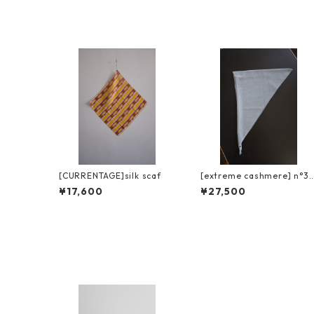
[CURRENTAGE]silk scaf
[extreme cashmere] n°35
bandana / mermaid
¥17,600
¥27,500