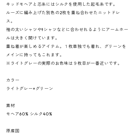
キッドモヘアと芯糸にはシルクを使用した起毛糸です。
ルーズに編み上げた別色の2枚を重ね合わせたニットドレ
ス。
袖の太いシャツやtシャツなどに合わせれるようにアームホー
ルは大きく開けています。
重ね着が楽しめるアイテム。１枚単独でも着れ、グリーンを
メインに持ってもこれます。
※ライトグレーの実際のお色味は９枚目が一番近いです。
カラー
ライトグレー×グリーン
素材
モヘア60% シルク40%
原産国