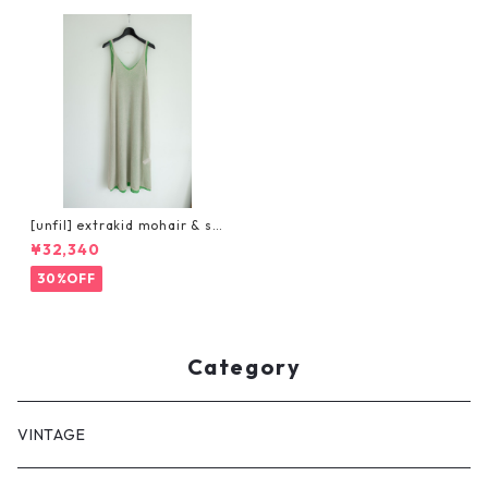
[unfil] extrakid mohair & sil
k layered knit dress
¥32,340
30%OFF
Category
VINTAGE