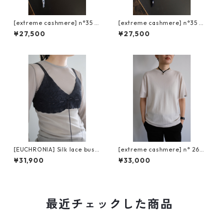
[extreme cashmere] n°35 b
[extreme cashmere] n°35 b
andana / mermaid
andana / raven
¥27,500
¥27,500
[EUCHRONIA] Silk lace busti
[extreme cashmere] n° 268
er / BLACK
cuba / chalk
¥31,900
¥33,000
最近チェックした商品