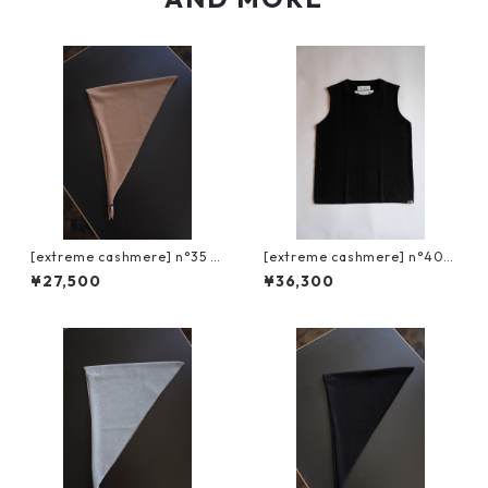
[extreme cashmere] n°35 b
[extreme cashmere] n°408
andana / chai
muscle / raven
¥27,500
¥36,300