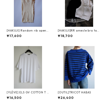
[HAKUJI] Random rib open b
[HAKUJI]RR amesle bra tan
ack cami / Ivory
ktop / black
¥17,600
¥18,700
[YLÈVE] ELS GV COTTON T /
[OUTIL]TRICOT HABAS
WHITE
¥16,500
¥26,400