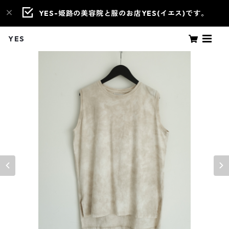
YES-姫路の美容院と服のお店YES(イエス)です。
YES