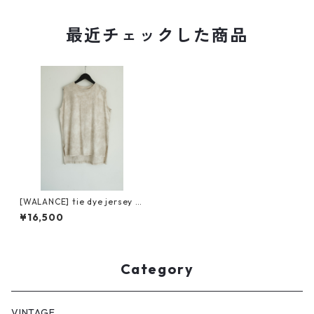
最近チェックした商品
[WALANCE] tie dye jersey sl
eeveless tee
¥16,500
Category
VINTAGE