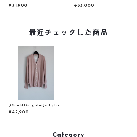
er / BLACK
cuba / chalk
¥31,900
¥33,000
最近チェックした商品
[Olde H Daughter]silk plain
stitch cardigan
¥42,900
Category