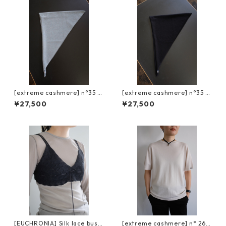
[extreme cashmere] n°35 b
[extreme cashmere] n°35 b
andana / mermaid
andana / raven
¥27,500
¥27,500
[EUCHRONIA] Silk lace busti
[extreme cashmere] n° 268