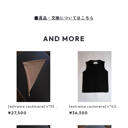
■返品・交換についてはこちら
AND MORE
[extreme cashmere] n°35 b
[extreme cashmere] n°408
andana / chai
muscle / raven
¥27,500
¥36,300