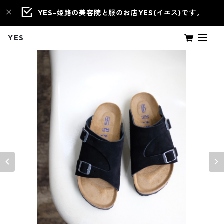
YES-姫路の美容院と服のお店YES(イエス)です。
YES