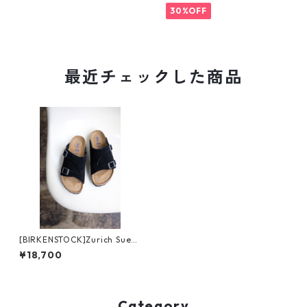
30%OFF
最近チェックした商品
[BIRKENSTOCK]Zurich Sued
e Leather Black
¥18,700
Category