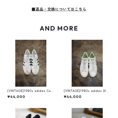
■返品・交換についてはこちら
AND MORE
[VINTAGE]1980s adidas Cou
[VINTAGE]1980s adidas Stan
ntry /made in France/Size8
Smith /made in France /siz
¥44,000
¥44,000
e:7