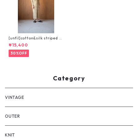
[unfil]cotton&silk striped T-
dress
¥15,400
30%OFF
Category
VINTAGE
OUTER
KNIT