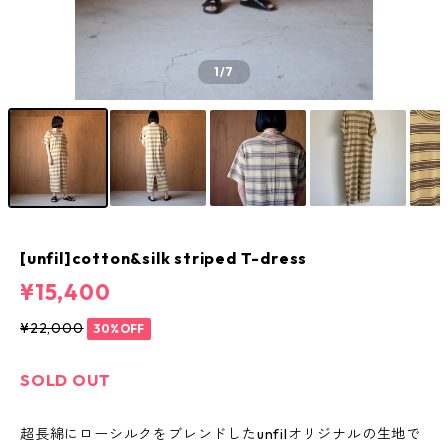
1
/7
[unfil]cotton&silk striped T-dress
¥15,400
¥22,000
30%OFF
SOLD OUT
超長綿にローシルクをブレンドしたunfilオリジナルの生地で