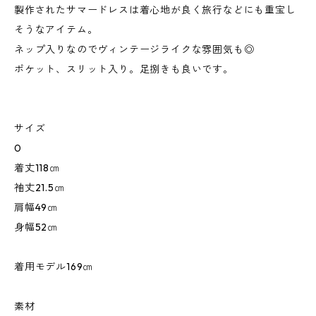
製作されたサマードレスは着心地が良く旅行などにも重宝し
そうなアイテム。
ネップ入りなのでヴィンテージライクな雰囲気も◎
ポケット、スリット入り。足捌きも良いです。
サイズ
0
着丈118㎝
袖丈21.5㎝
肩幅49㎝
身幅52㎝
着用モデル169㎝
素材