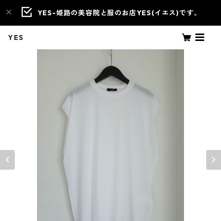
YES-姫路の美容院と服のお店YES(イエス)です。
YES