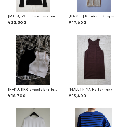
[MALU] ZOE Crew neck long
[HAKUJI] Random rib open b
sleeve
ack cami / Ivory
¥25,300
¥17,600
[HAKUJI]RR amesle bra tan
[MALU] NINA Halter tank
ktop / black
¥18,700
¥15,400