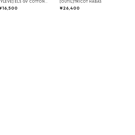
[YLÈVE] ELS GV COTTON T
[OUTIL]TRICOT HABAS
/ WHITE
¥16,500
¥26,400