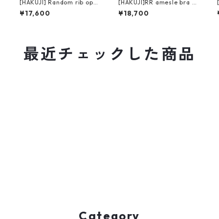
[HAKUJI] Random rib ope
[HAKUJI]RR amesle bra ta
n back cami / Ivory
nktop / black
¥17,600
¥18,700
最近チェックした商品
Category