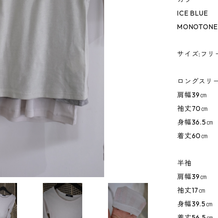
ICE BLUE
MONOTONE
サイズ:フリ
ロングスリ
肩幅39㎝
袖丈70㎝
身幅36.5㎝
着丈60㎝
半袖
肩幅39㎝
袖丈17㎝
身幅39.5㎝
着丈56.5㎝