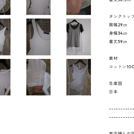
タンクトッ
肩幅29㎝
身幅34㎝
着丈59㎝
素材
コットン10
生産国
日本
----------
----------
実店舗との