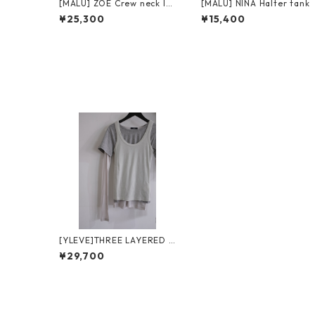
[MALU] ZOE Crew neck lo
[MALU] NINA Halter tank
ng sleeve
¥25,300
¥15,400
[YLEVE]THREE LAYERED J
ERSEY P/O
¥29,700