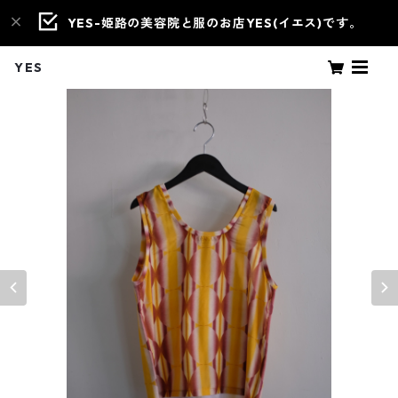
YES-姫路の美容院と服のお店YES(イエス)です。
YES