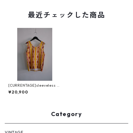
最近チェックした商品
[CURRENTAGE]sleeveless bl
ouse
¥20,900
Category
VINTAGE