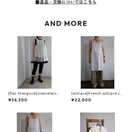
■返品・交換についてはこちら
AND MORE
[Pau thongvird]sleeveless t
[antique]French antique co
uck one-piece
tton lace camisole dress
¥36,300
¥22,000