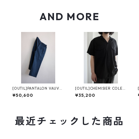
AND MORE
[OUTIL]PANTALON VAUVE
[OUTIL]CHEMISIER COLET
RT
TA
¥50,600
¥35,200
最近チェックした商品