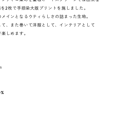
柄を2枚で手捺染大版プリントを施しました。
のメインとなるウティらしさの詰まった生地。
して、また巻いて洋服として、インテリアとして
で楽しめます。
㎝
0%