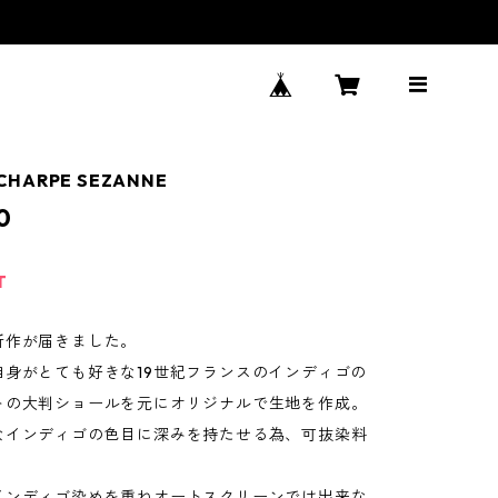
ECHARPE SEZANNE
0
T
新作が届きました。
自身がとても好きな19世紀フランスのインディゴの
トの大判ショールを元にオリジナルで生地を作成。
なインディゴの色目に深みを持たせる為、可抜染料
インディゴ染めを重ねオートスクリーンでは出来な