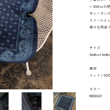
い100㎝の
今シーズン
ストールと
様々な用途
サイズ
1m8㎝×1m8
素材
コットン10
カラー
INDIGO