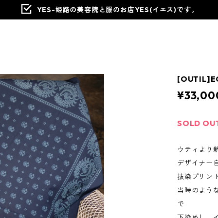
YES-姫路の美容院と服のお店YES(イエス)です。
[OUTIL]
¥33,00
SOLD OU
ウティより
デザイナー
抜染プリン
当時のよう
で
下染めし、