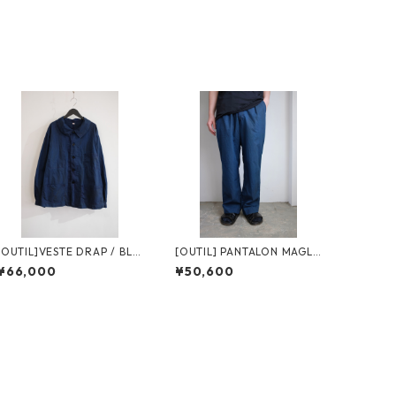
[OUTIL]VESTE DRAP / BLA
[OUTIL] PANTALON MAGLI
CK INDIGO
OC / BLACK INDIGO
¥66,000
¥50,600