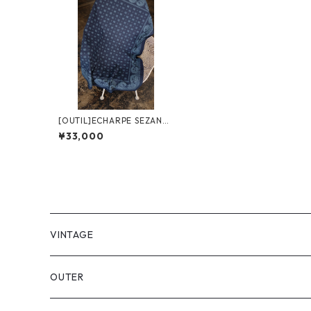
[OUTIL]ECHARPE SEZANN
E
¥33,000
VINTAGE
OUTER