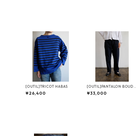
[OUTIL]TRICOT HABAS
[OUTIL]PANTALON BOUDE
S / D.indigo
¥26,400
¥33,000