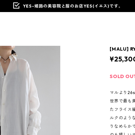
YES-姫路の美容院と服のお店YES(イエス)です。
[MALU] R
¥25,30
SOLD OU
マルより26
世界で最も美し
たフライス
ルクのよう
りなめらか
のも嬉しい