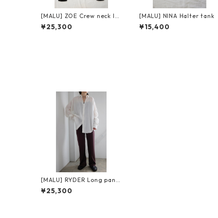
[MALU] ZOE Crew neck lo
[MALU] NINA Halter tank
ng sleeve
¥25,300
¥15,400
[MALU] RYDER Long pant
s
¥25,300