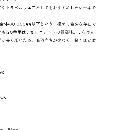
アやトラベルウエアとしてもおすすめしたい一本で
全体の0.0004%以下という、極めて希少な存在で
でも120番手はまさにコットンの最高峰。しなやか
維が長く細いため、毛羽立ちが少なく、驚くほど滑
り。
0%
ACK
m～96cm