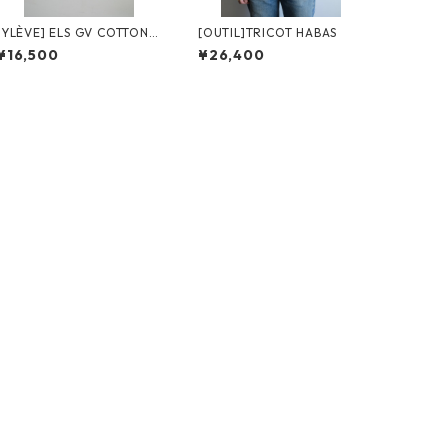
[YLÈVE] ELS GV COTTON T
[OUTIL]TRICOT HABAS
/ WHITE
¥16,500
¥26,400