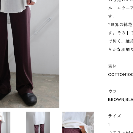
ルームウエ
す。
*世界の綿花
す。その中
で強く、繊
らかな肌触
素材
COTTON10
カラー
BROWN,BL
サイズ
1
ウエスト66c