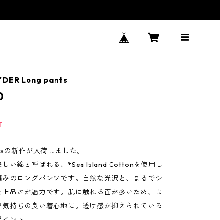
YDER Long pants
0
T
ssの新作が入荷しました。
い綿と呼ばれる、*Sea Island Cottonを使用し
編みのロングパンツです。自然な光沢と、まるでシ
な上品さが魅力です。肌に触れる面が多いため、よ
で気持ちの良い着心地に。透け感が抑えられている
ポイント。