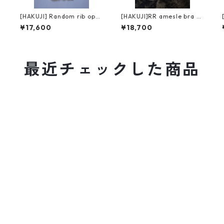
[HAKUJI] Random rib ope
[HAKUJI]RR amesle bra ta
n back cami / Ivory
nktop / black
¥17,600
¥18,700
最近チェックした商品