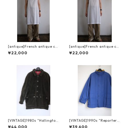
[antique]French antique co
[antique]French antique co
tton lace camisole dress
tton lace camisole dress
¥22,000
¥22,000
[VINTAGE]1980s "Hollingto
[VINTAGE]1990s "Reporter"
n" CORDUROY JACKET MAD
NYLON BLOUSON
¥44,000
¥39,600