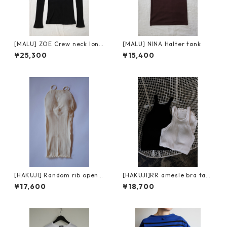
[MALU] ZOE Crew neck long
[MALU] NINA Halter tank
sleeve
¥25,300
¥15,400
[HAKUJI] Random rib open b
[HAKUJI]RR amesle bra tan
ack cami / Ivory
ktop / black
¥17,600
¥18,700