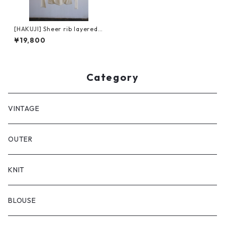
[HAKUJI] Sheer rib layered L
S PO / Ivory
¥19,800
Category
VINTAGE
OUTER
KNIT
BLOUSE