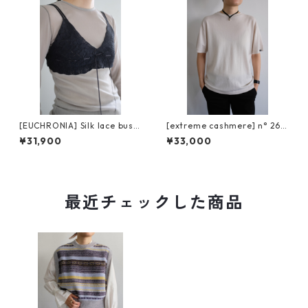
[EUCHRONIA] Silk lace busti
[extreme cashmere] n° 268
er / BLACK
cuba / chalk
¥31,900
¥33,000
最近チェックした商品