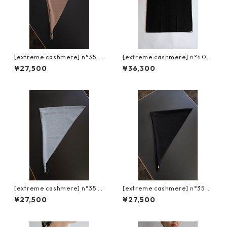
[extreme cashmere] n°35 b
[extreme cashmere] n°408
andana / chai
muscle / raven
¥27,500
¥36,300
[extreme cashmere] n°35 b
[extreme cashmere] n°35 b
andana / mermaid
andana / raven
¥27,500
¥27,500